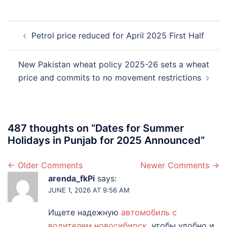
Post
Petrol price reduced for April 2025 First Half
navigation
New Pakistan wheat policy 2025-26 sets a wheat
price and commits to no movement restrictions
487 thoughts on “
Dates for Summer
Holidays in Punjab for 2025 Announced
”
Comment
← Older Comments
Newer Comments →
arenda_fkPi
says:
navigation
JUNE 1, 2026 AT 9:56 AM
Ищете надежную
автомобиль с
водителем новосибирск
, чтобы удобно и