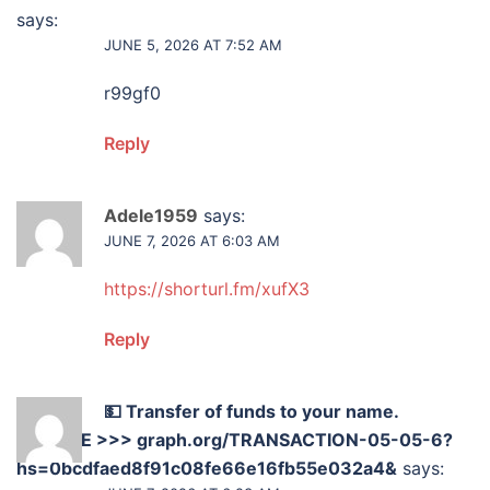
says:
JUNE 5, 2026 AT 7:52 AM
r99gf0
Reply
Adele1959
says:
JUNE 7, 2026 AT 6:03 AM
https://shorturl.fm/xufX3
Reply
💵 Transfer of funds to your name.
RECEIVE >>> graph.org/TRANSACTION-05-05-6?
hs=0bcdfaed8f91c08fe66e16fb55e032a4&
says: