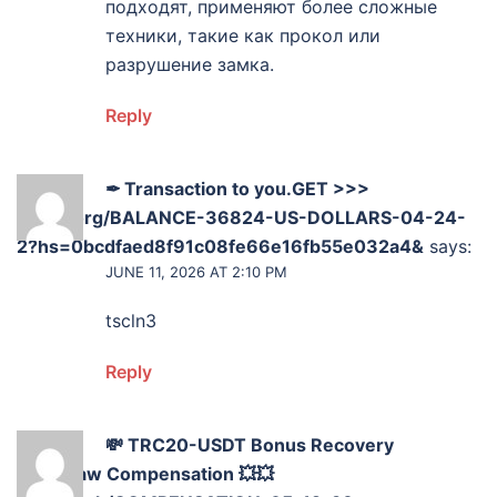
подходят, применяют более сложные
техники, такие как прокол или
разрушение замка.
Reply
✒ Transaction to you.GET >>>
graph.org/BALANCE-36824-US-DOLLARS-04-24-
2?hs=0bcdfaed8f91c08fe66e16fb55e032a4&
says:
JUNE 11, 2026 AT 2:10 PM
tscln3
Reply
💸 TRC20-USDT Bonus Recovery
Withdraw Compensation 💥💥